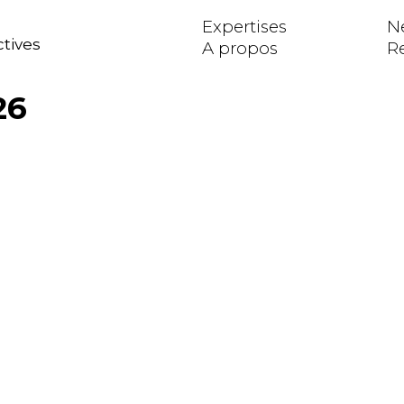
Expertises
N
ctives
A propos
R
26