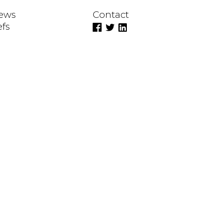
ews
Contact
efs